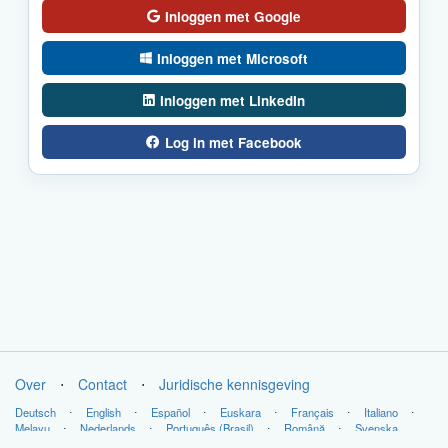
Inloggen met Google
Inloggen met Microsoft
Inloggen met LinkedIn
Log in met Facebook
Over
⋅
Contact
⋅
Juridische kennisgeving
Deutsch
⋅
English
⋅
Español
⋅
Euskara
⋅
Français
⋅
Italiano
⋅
Melayu
⋅
Nederlands
⋅
Português (Brasil)
⋅
Română
⋅
Svenska