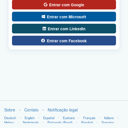
Entrar com Google
Entrar com Microsoft
Entrar com LinkedIn
Entrar com Facebook
Sobre
⋅
Contato
⋅
Notíficação legal
Deutsch
⋅
English
⋅
Español
⋅
Euskara
⋅
Français
⋅
Italiano
⋅
Melayu
⋅
Nederlands
⋅
Português (Brasil)
⋅
Română
⋅
Svenska