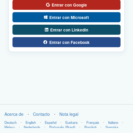
Entrar con Google
Entrar con Microsoft
Entrar con LinkedIn
Entrar con Facebook
Acerca de
⋅
Contacto
⋅
Nota legal
Deutsch
⋅
English
⋅
Español
⋅
Euskara
⋅
Français
⋅
Italiano
⋅
Melayu
⋅
Nederlands
⋅
Português (Brasil)
⋅
Română
⋅
Svenska