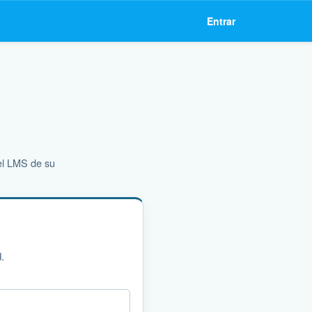
Entrar
 el LMS de su
.