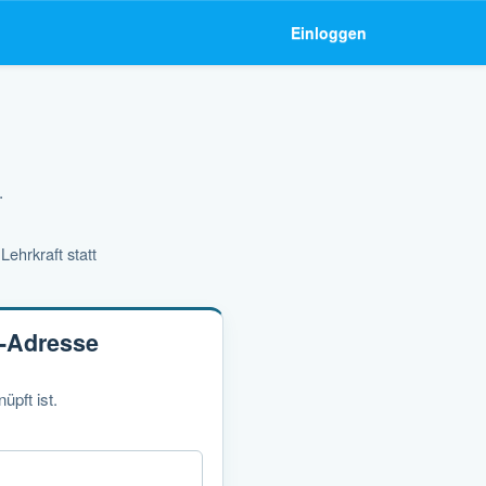
Einloggen
.
ehrkraft statt
l-Adresse
pft ist.