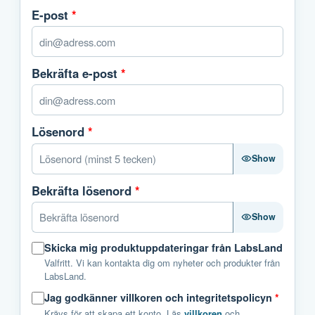
E-post
*
Bekräfta e-post
*
Lösenord
*
Show
Bekräfta lösenord
*
Show
Skicka mig produktuppdateringar från LabsLand
Valfritt. Vi kan kontakta dig om nyheter och produkter från
LabsLand.
Jag godkänner villkoren och integritetspolicyn
*
Krävs för att skapa ett konto. Läs
villkoren
och