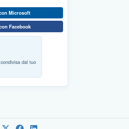
 con Microsoft
 con Facebook
 condivisa dal tuo