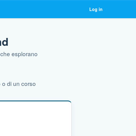
Log in
nd
e che esplorano
o o di un corso