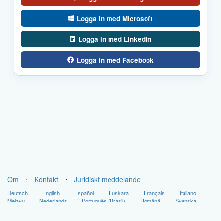
Logga in med Microsoft
Logga in med LinkedIn
Logga in med Facebook
Om
⋅
Kontakt
⋅
Juridiskt meddelande
Deutsch
⋅
English
⋅
Español
⋅
Euskara
⋅
Français
⋅
Italiano
⋅
Melayu
⋅
Nederlands
⋅
Português (Brasil)
⋅
Română
⋅
Svenska
Copyright © LabsLand 2026. Alla rättigheter förbehållna