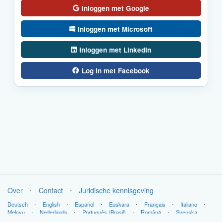
Inloggen met Google
Inloggen met Microsoft
Inloggen met LinkedIn
Log in met Facebook
Over
⋅
Contact
⋅
Juridische kennisgeving
Deutsch
⋅
English
⋅
Español
⋅
Euskara
⋅
Français
⋅
Italiano
⋅
Melayu
⋅
Nederlands
⋅
Português (Brasil)
⋅
Română
⋅
Svenska