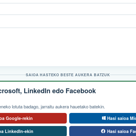
SAIOA HASTEKO BESTE AUKERA BATZUK
icrosoft, LinkedIn edo Facebook
eko lotuta badago, jarraitu aukera hauetako batekin.
ioa Google-rekin
Hasi saioa Mi
oa LinkedIn-ekin
Hasi saioa F