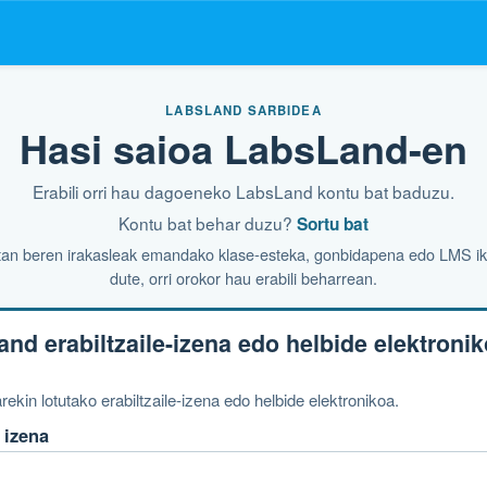
LABSLAND SARBIDEA
Hasi saioa LabsLand-en
Erabili orri hau dagoeneko LabsLand kontu bat baduzu.
Kontu bat behar duzu?
Sortu bat
tan beren irakasleak emandako klase-esteka, gonbidapena edo LMS i
dute, orri orokor hau erabili beharrean.
and erabiltzaile-izena edo helbide elektroni
ekin lotutako erabiltzaile-izena edo helbide elektronikoa.
 izena