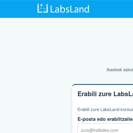
Ikasleek asko
Erabili zure LabsL
Erabili zure LabsLand kontuar
E-posta edo erabiltzaile