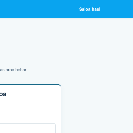
Saioa hasi
kastaroa behar
koa