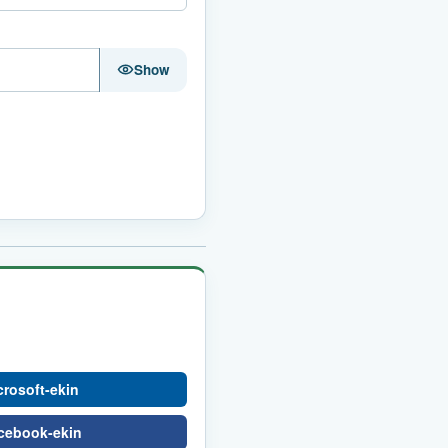
Show
crosoft-ekin
acebook-ekin