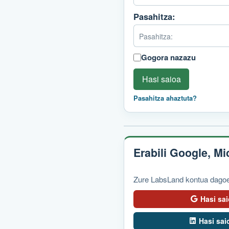
Pasahitza:
Gogora nazazu
Hasi saioa
Pasahitza ahaztuta?
Erabili Google, M
Zure LabsLand kontua dagoen
Hasi sa
Hasi sai