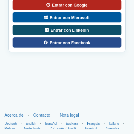
Entrar con Google
Entrar con Microsoft
Entrar con LinkedIn
Entrar con Facebook
Acerca de
⋅
Contacto
⋅
Nota legal
Deutsch
⋅
English
⋅
Español
⋅
Euskara
⋅
Français
⋅
Italiano
⋅
Melayu
⋅
Nederlands
⋅
Português (Brasil)
⋅
Română
⋅
Svenska