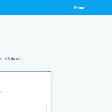
Entrar
 el LMS de su
.