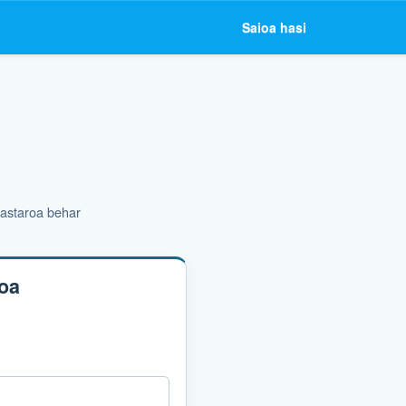
Saioa hasi
kastaroa behar
koa