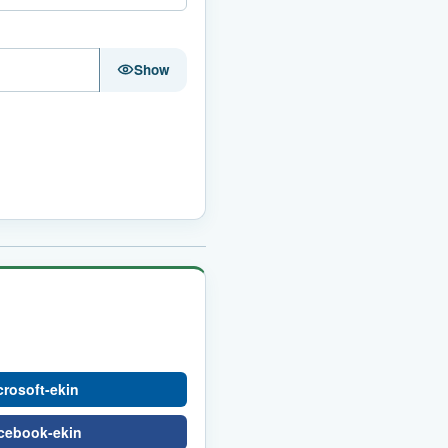
Show
crosoft-ekin
acebook-ekin