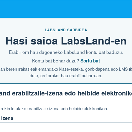
LABSLAND SARBIDEA
Hasi saioa LabsLand-en
Erabili orri hau dagoeneko LabsLand kontu bat baduzu.
Kontu bat behar duzu?
Sortu bat
tan beren irakasleak emandako klase-esteka, gonbidapena edo LMS i
dute, orri orokor hau erabili beharrean.
and erabiltzaile-izena edo helbide elektroni
ekin lotutako erabiltzaile-izena edo helbide elektronikoa.
 izena