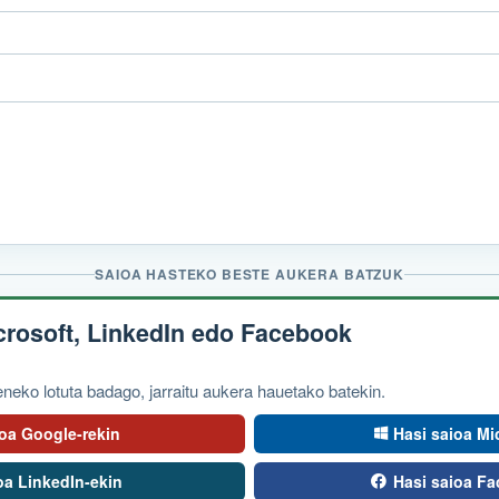
SAIOA HASTEKO BESTE AUKERA BATZUK
icrosoft, LinkedIn edo Facebook
eko lotuta badago, jarraitu aukera hauetako batekin.
ioa Google-rekin
Hasi saioa Mi
oa LinkedIn-ekin
Hasi saioa F