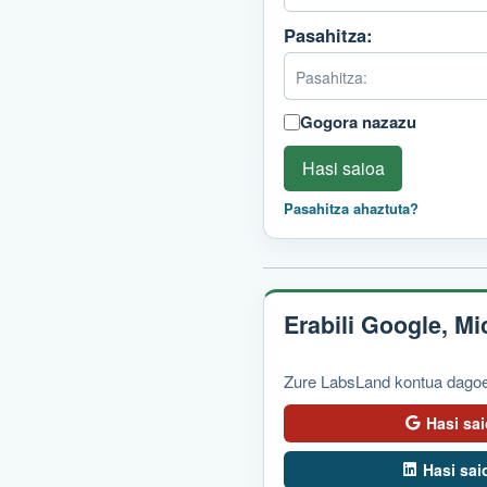
Pasahitza:
Gogora nazazu
Hasi saioa
Pasahitza ahaztuta?
Erabili Google, M
Zure LabsLand kontua dagoen
Hasi sa
Hasi sai