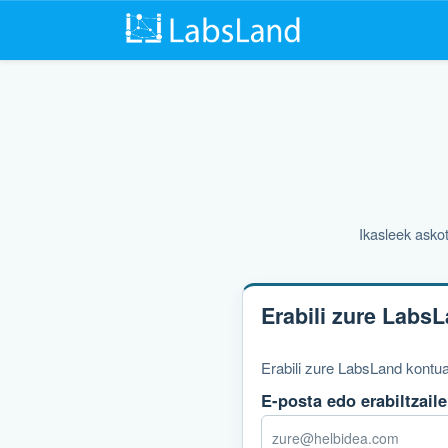
Ikasleek asko
Erabili zure LabsL
Erabili zure LabsLand kontuar
E-posta edo erabiltzaile