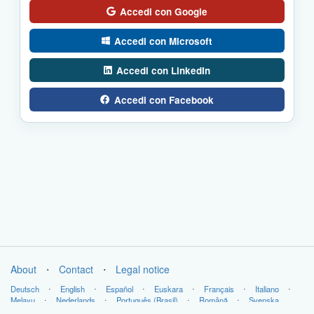
Accedi con Google
Accedi con Microsoft
Accedi con LinkedIn
Accedi con Facebook
About
⋅
Contact
⋅
Legal notice
Deutsch
⋅
English
⋅
Español
⋅
Euskara
⋅
Français
⋅
Italiano
⋅
Melayu
⋅
Nederlands
⋅
Português (Brasil)
⋅
Română
⋅
Svenska