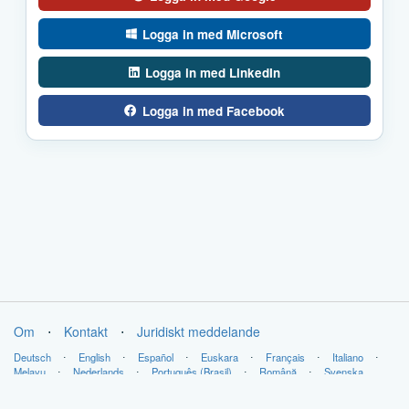
Logga in med Microsoft
Logga in med LinkedIn
Logga in med Facebook
Om
⋅
Kontakt
⋅
Juridiskt meddelande
Deutsch
⋅
English
⋅
Español
⋅
Euskara
⋅
Français
⋅
Italiano
⋅
Melayu
⋅
Nederlands
⋅
Português (Brasil)
⋅
Română
⋅
Svenska
Copyright © LabsLand 2026. Alla rättigheter förbehållna