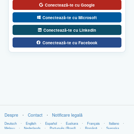
Conectează-te cu Google
Conectează-te cu Microsoft
Conectează-te cu LinkedIn
Conectează-te cu Facebook
Despre
⋅
Contact
⋅
Notificare legală
Deutsch
⋅
English
⋅
Español
⋅
Euskara
⋅
Français
⋅
Italiano
⋅
Melayu
⋅
Nederlands
⋅
Português (Brasil)
⋅
Română
⋅
Svenska