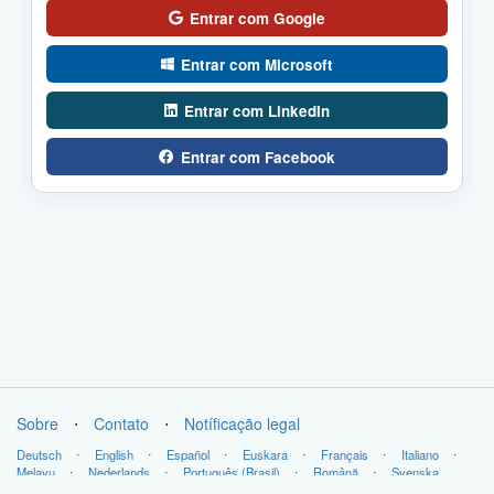
Entrar com Google
Entrar com Microsoft
Entrar com LinkedIn
Entrar com Facebook
Sobre
⋅
Contato
⋅
Notíficação legal
Deutsch
⋅
English
⋅
Español
⋅
Euskara
⋅
Français
⋅
Italiano
⋅
Melayu
⋅
Nederlands
⋅
Português (Brasil)
⋅
Română
⋅
Svenska