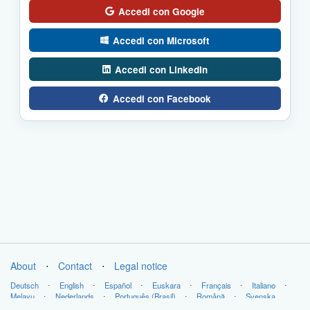
Accedi con Google
Accedi con Microsoft
Accedi con LinkedIn
Accedi con Facebook
About
⋅
Contact
⋅
Legal notice
Deutsch
⋅
English
⋅
Español
⋅
Euskara
⋅
Français
⋅
Italiano
⋅
Melayu
⋅
Nederlands
⋅
Português (Brasil)
⋅
Română
⋅
Svenska