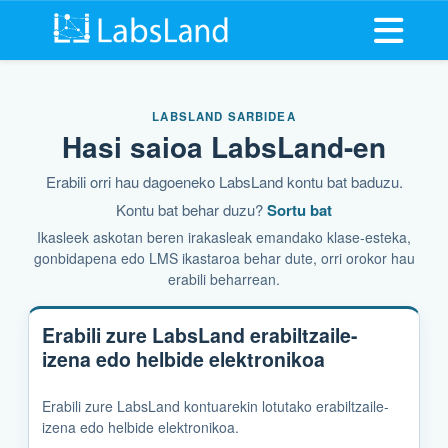
Ireki me
LABSLAND SARBIDEA
Hasi saioa LabsLand-en
Erabili orri hau dagoeneko LabsLand kontu bat baduzu.
Kontu bat behar duzu?
Sortu bat
Ikasleek askotan beren irakasleak emandako klase-esteka,
gonbidapena edo LMS ikastaroa behar dute, orri orokor hau
erabili beharrean.
Erabili zure LabsLand erabiltzaile-
izena edo helbide elektronikoa
Erabili zure LabsLand kontuarekin lotutako erabiltzaile-
izena edo helbide elektronikoa.