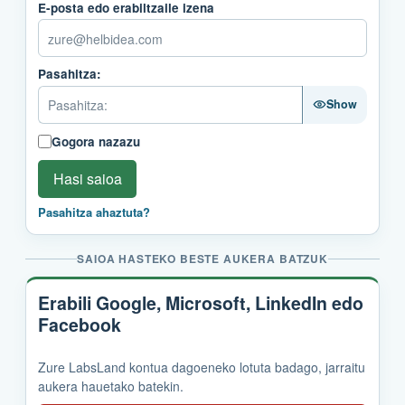
E-posta edo erabiltzaile izena
Pasahitza:
Show
Gogora nazazu
Hasi saioa
Pasahitza ahaztuta?
SAIOA HASTEKO BESTE AUKERA BATZUK
Erabili Google, Microsoft, LinkedIn edo
Facebook
Zure LabsLand kontua dagoeneko lotuta badago, jarraitu
aukera hauetako batekin.