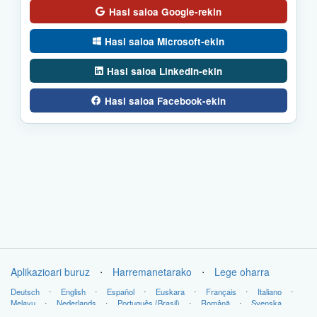
Hasi saioa Google-rekin
Hasi saioa Microsoft-ekin
Hasi saioa LinkedIn-ekin
Hasi saioa Facebook-ekin
Aplikazioari buruz
⋅
Harremanetarako
⋅
Lege oharra
Deutsch
⋅
English
⋅
Español
⋅
Euskara
⋅
Français
⋅
Italiano
⋅
Melayu
⋅
Nederlands
⋅
Português (Brasil)
⋅
Română
⋅
Svenska