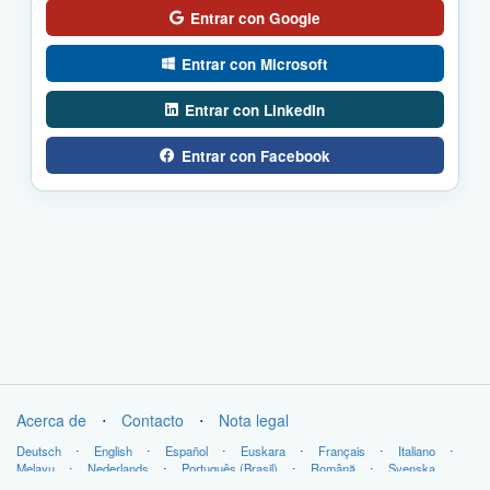
Entrar con Google
Entrar con Microsoft
Entrar con LinkedIn
Entrar con Facebook
Acerca de
⋅
Contacto
⋅
Nota legal
Deutsch
⋅
English
⋅
Español
⋅
Euskara
⋅
Français
⋅
Italiano
⋅
Melayu
⋅
Nederlands
⋅
Português (Brasil)
⋅
Română
⋅
Svenska